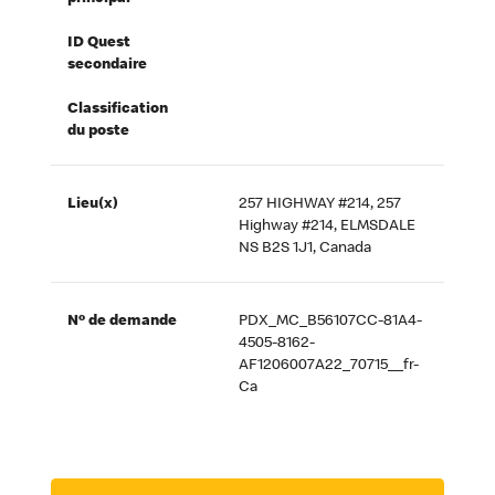
ID Quest
secondaire
Classification
du poste
Lieu(x)
257 HIGHWAY #214, 257
Highway #214, ELMSDALE
NS B2S 1J1, Canada
Nº de demande
PDX_MC_B56107CC-81A4-
4505-8162-
AF1206007A22_70715__fr-
Ca