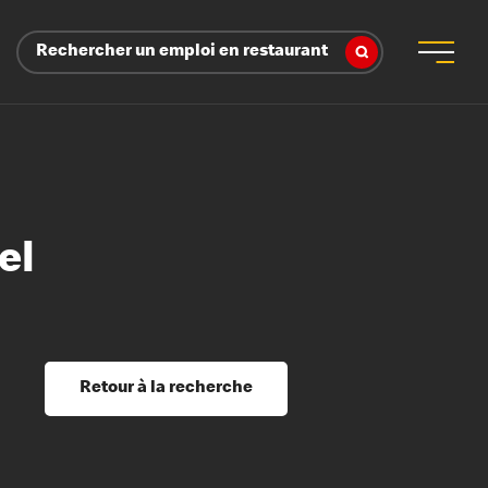
Rechercher un emploi en restaurant
el
 d’employeur
s sociaux, récompenses et reconnaissance
é
ssage et perfectionnement
s du savoir
Retour à la recherche