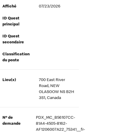
Affiché
07/23/2026
ID Quest
principal
ID Quest
secondaire
Classification
du poste
Lieu(x)
700 East River
Road, NEW
GLASGOW NS B2H
3S1, Canada
Nº de
PDX_MC_B56107CC-
demande
81A4-4505-8162-
AF1206007A22_75341__fr-