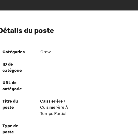
ion à l’égard de nos employés
Détails du poste
ipes directeurs
 équité et inclusion
Catégories
Crew
vers le succès
écurité au travail
ID de
catégorie
dements
URL de
catégorie
Titre du
Caissier·ère /
poste
Cuisinier·ère À
Temps Partiel
Type de
poste