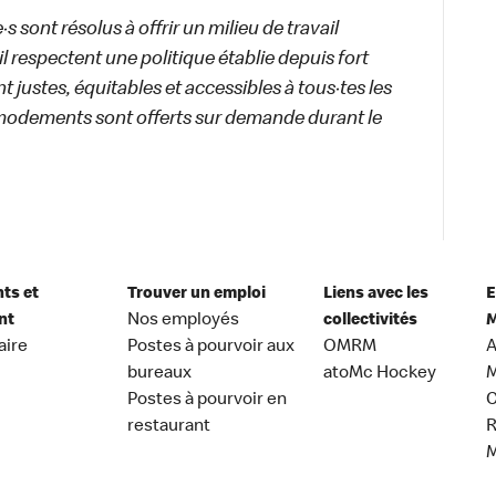
 sont résolus à offrir un milieu de travail
ail respectent une politique établie depuis fort
 justes, équitables et accessibles à tous·tes les
modements sont offerts sur demande durant le
nts et
Trouver un emploi
Liens avec les
E
nt
Nos employés
collectivités
M
aire
Postes à pourvoir aux
OMRM
A
bureaux
atoMc Hockey
M
Postes à pourvoir en
C
restaurant