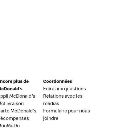
ncore plus de
Coordonnées
cDonald’s
Foire aux questions
ppli McDonald's
Relations avec les
cLivraison
médias
arte McDonald's
Formulaire pour nous
Récompenses
joindre
MonMcDo