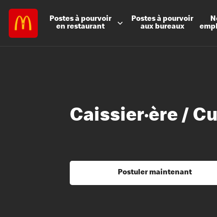
Postes à
pourvoir
Postes à
pourvoir
N
en restaurant
aux bureaux
emp
Caissier·ère / Cu
Postuler maintenant