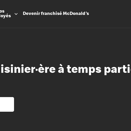
os
Devenir
franchisé
McDonald's
loyés
isinier·ère à temps parti
Promesse
Avantage
Flexibilit
Apprenti
Les Arche