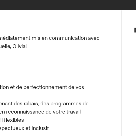
Notre vis
Nos princ
mmédiatement mis en communication avec
Valeurs
lle, Olivia!
Diversité,
En route 
Santé et s
Accommo
tion et de perfectionnement de vos
enant des rabais, des programmes de
en reconnaissance de votre travail
l flexibles
espectueux et inclusif