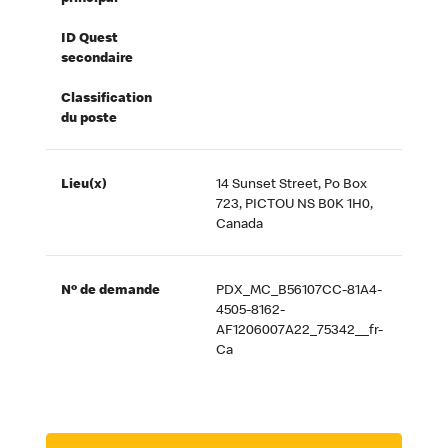
ID Quest
secondaire
Classification
du poste
Lieu(x)
14 Sunset Street, Po Box
723, PICTOU NS B0K 1H0,
Canada
Nº de demande
PDX_MC_B56107CC-81A4-
4505-8162-
AF1206007A22_75342__fr-
Ca