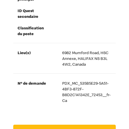
ID Quest
secondaire
Classification
du poste
Lieu(x)
6982 Mumford Road, HSC
Annexe, HALIFAX NS B3L
4W2, Canada
Nº de demande
PDX_MC_535B5E29-5A51-
4BF3-872F-
B8D2C141342E_72453__fr-
Ca