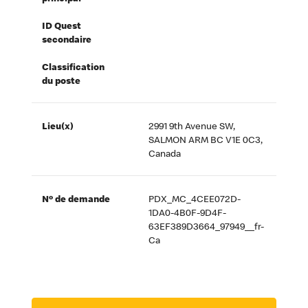
ID Quest
secondaire
Classification
du poste
Lieu(x)
2991 9th Avenue SW,
SALMON ARM BC V1E 0C3,
Canada
Nº de demande
PDX_MC_4CEE072D-
1DA0-4B0F-9D4F-
63EF389D3664_97949__fr-
Ca