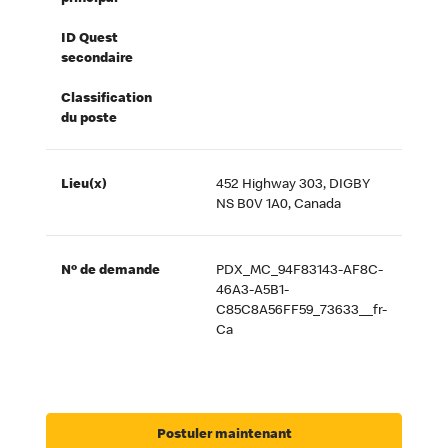
ID Quest
secondaire
Classification
du poste
Lieu(x)
452 Highway 303, DIGBY
NS B0V 1A0, Canada
Nº de demande
PDX_MC_94F83143-AF8C-
46A3-A5B1-
C85C8A56FF59_73633__fr-
Ca
Postuler maintenant