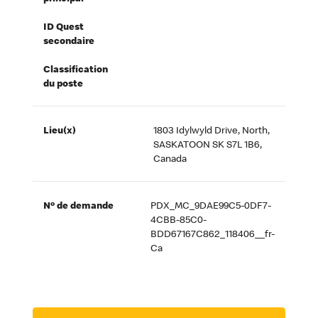
ID Quest
secondaire
Classification
du poste
Lieu(x)
1803 Idylwyld Drive, North,
SASKATOON SK S7L 1B6,
Canada
Nº de demande
PDX_MC_9DAE99C5-0DF7-
4CBB-85C0-
BDD67167C862_118406__fr-
Ca