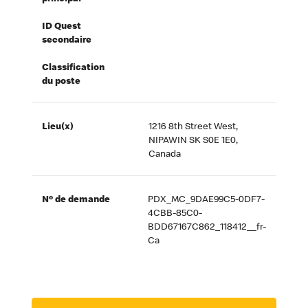
ID Quest
secondaire
Classification
du poste
Lieu(x)
1216 8th Street West,
NIPAWIN SK S0E 1E0,
Canada
Nº de demande
PDX_MC_9DAE99C5-0DF7-
4CBB-85C0-
BDD67167C862_118412__fr-
Ca