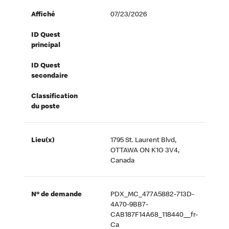
Affiché
07/23/2026
ID Quest
principal
ID Quest
secondaire
Classification
du poste
Lieu(x)
1795 St. Laurent Blvd,
OTTAWA ON K1G 3V4,
Canada
Nº de demande
PDX_MC_477A5882-713D-
4A70-9BB7-
CAB187F14A68_118440__fr-
Ca