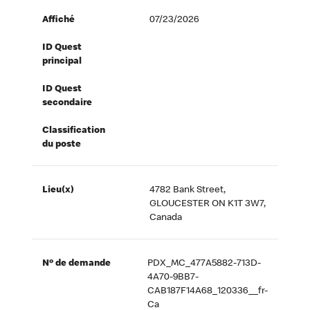
Affiché
07/23/2026
ID Quest
principal
ID Quest
secondaire
Classification
du poste
Lieu(x)
4782 Bank Street,
GLOUCESTER ON K1T 3W7,
Canada
Nº de demande
PDX_MC_477A5882-713D-
4A70-9BB7-
CAB187F14A68_120336__fr-
Ca