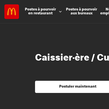
Postes à
pourvoir
Postes à
pourvoir
N
en restaurant
aux bureaux
emp
Caissier·ère / C
Postuler maintenant