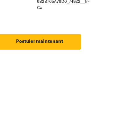
682B765A76D0_74922__fr-
Ca
Postuler maintenant