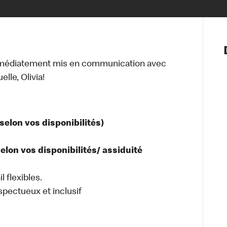
Notre vis
Nos princ
mmédiatement mis en communication avec
Valeurs
lle, Olivia!
Diversité,
En route 
Santé et s
Accommo
selon vos disponibilités)
lon vos disponibilités/ assiduité
l flexibles.
espectueux et inclusif