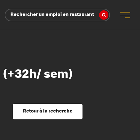
Rechercher un emploi en restaurant
n (+32h/ sem)
 d’employeur
s sociaux, récompenses et reconnaissance
é
ssage et perfectionnement
s du savoir
Retour à la recherche