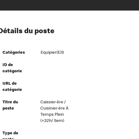
ion à l’égard de nos employés
Détails du poste
ipes directeurs
 équité et inclusion
Catégories
Equipier(e)s
vers le succès
écurité au travail
ID de
catégorie
dements
URL de
catégorie
Titre du
Caissier·ère /
poste
Cuisinier·ère À
Temps Plein
(+32h/ Sem)
Type de