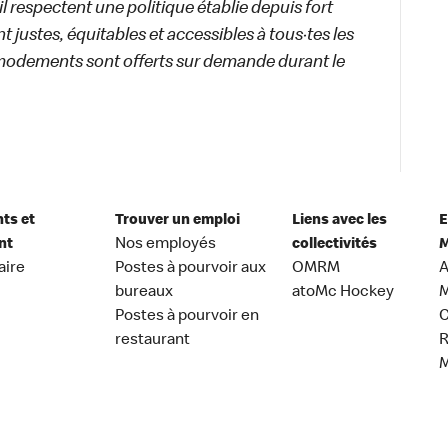
ail respectent une politique établie depuis fort
 justes, équitables et accessibles à tous·tes les
modements sont offerts sur demande durant le
nts et
Trouver un emploi
Liens avec les
E
nt
Nos employés
collectivités
M
aire
Postes à pourvoir aux
OMRM
A
bureaux
atoMc Hockey
M
Postes à pourvoir en
C
restaurant