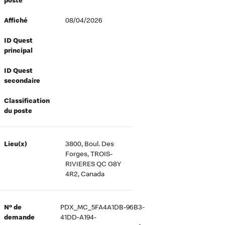
poste
Affiché
08/04/2026
ID Quest
principal
ID Quest
secondaire
Classification
du poste
Lieu(x)
3800, Boul. Des
Forges, TROIS-
RIVIERES QC G8Y
4R2, Canada
Nº de
PDX_MC_5FA4A1DB-96B3-
demande
41DD-A194-