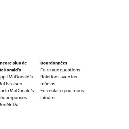
ncore plus de
Coordonnées
cDonald’s
Foire aux questions
ppli McDonald's
Relations avec les
cLivraison
médias
arte McDonald's
Formulaire pour nous
Récompenses
joindre
MonMcDo