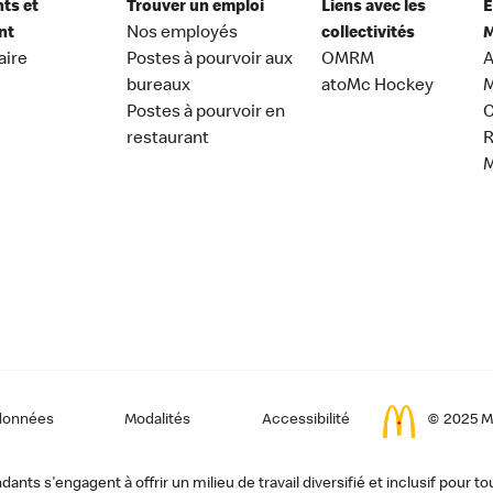
nts et
Trouver un emploi
Liens avec les
E
nt
Nos employés
collectivités
M
aire
Postes à pourvoir aux
OMRM
A
bureaux
atoMc Hockey
M
Postes à pourvoir en
C
restaurant
données
Modalités
Accessibilité
© 2025 Mc
ts s'engagent à offrir un milieu de travail diversifié et inclusif pour to