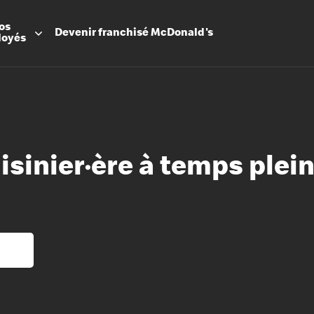
os
Devenir
franchisé
McDonald's
loyés
uisinier·ère à temps plei
Promesse
Avantage
Flexibilit
Apprenti
Les Arche