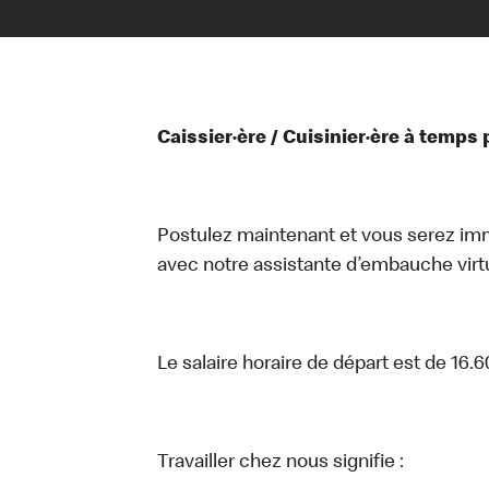
Caissier·ère / Cuisinier·ère à temps 
Postulez maintenant et vous serez i
avec notre assistante d’embauche virtue
Le salaire horaire de départ est de 16.60
Travailler chez nous signifie :