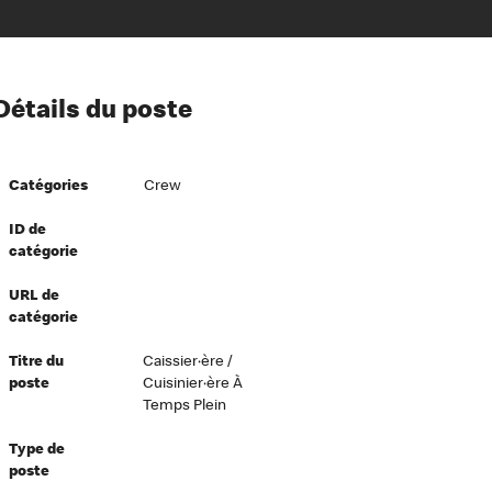
ion à l’égard de nos employés
Détails du poste
ipes directeurs
 équité et inclusion
Catégories
Crew
vers le succès
écurité au travail
ID de
catégorie
dements
URL de
catégorie
Titre du
Caissier·ère /
poste
Cuisinier·ère À
Temps Plein
Type de
poste