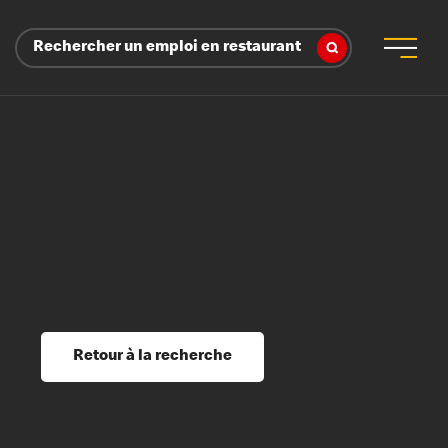
Rechercher un emploi en restaurant
n
 d’employeur
s sociaux, récompenses et reconnaissance
é
ssage et perfectionnement
s du savoir
Retour à la recherche