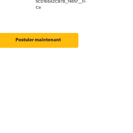
5CD1E6A2CB7B_74657__fr-
Ca
Postuler maintenant