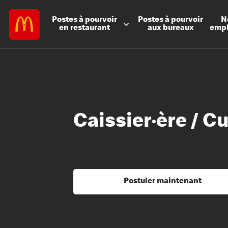
Postes à
pourvoir
Postes à
pourvoir
N
en restaurant
aux bureaux
emp
Caissier·ère / C
Postuler maintenant