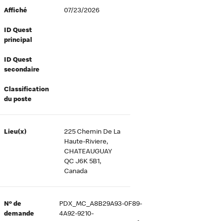
Affiché
07/23/2026
ID Quest
principal
ID Quest
secondaire
Classification
du poste
Lieu(x)
225 Chemin De La
Haute-Riviere,
CHATEAUGUAY
QC J6K 5B1,
Canada
Nº de
PDX_MC_A8B29A93-0F89-
demande
4A92-9210-