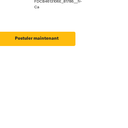
FDCB4613106E_81786__fr-
Ca
Postuler maintenant