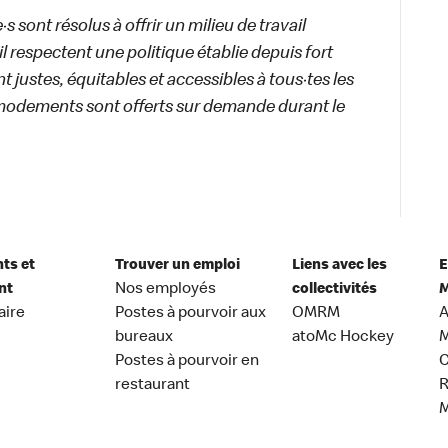
 sont résolus à offrir un milieu de travail
ail respectent une politique établie depuis fort
 justes, équitables et accessibles à tous·tes les
modements sont offerts sur demande durant le
nts et
Trouver un emploi
Liens avec les
E
nt
Nos employés
collectivités
M
aire
Postes à pourvoir aux
OMRM
A
bureaux
atoMc Hockey
M
Postes à pourvoir en
C
restaurant