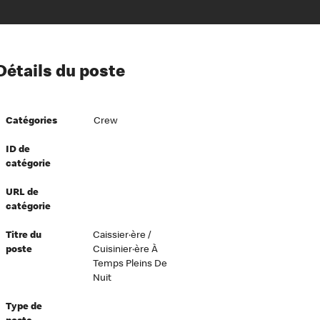
ion à l’égard de nos employés
Détails du poste
ipes directeurs
 équité et inclusion
Catégories
Crew
vers le succès
écurité au travail
ID de
catégorie
dements
URL de
catégorie
Titre du
Caissier·ère /
poste
Cuisinier·ère À
Temps Pleins De
Nuit
Type de