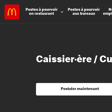
Postes à
pourvoir
Postes à
pourvoir
N
en restaurant
aux bureaux
emp
Caissier·ère / Cu
Postuler maintenant