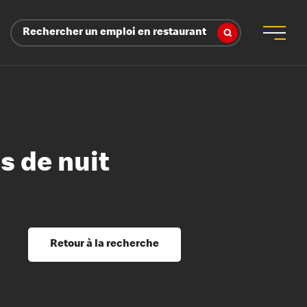
Rechercher un emploi en restaurant
s de nuit
 d’employeur
s sociaux, récompenses et reconnaissance
é
ssage et perfectionnement
s du savoir
Retour à la recherche