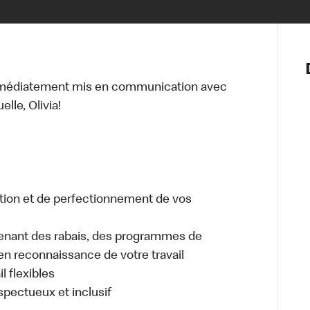
Notre vis
Nos princ
mmédiatement mis en communication avec
Valeurs
lle, Olivia!
Diversité,
En route 
Santé et s
Accommo
tion et de perfectionnement de vos
enant des rabais, des programmes de
en reconnaissance de votre travail
l flexibles
espectueux et inclusif