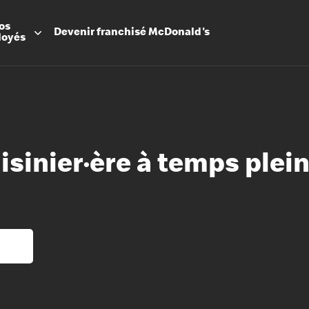
os
Devenir
franchisé
McDonald's
loyés
isinier·ère à temps plein
Promesse
Avantage
Flexibilit
Apprenti
Les Arche