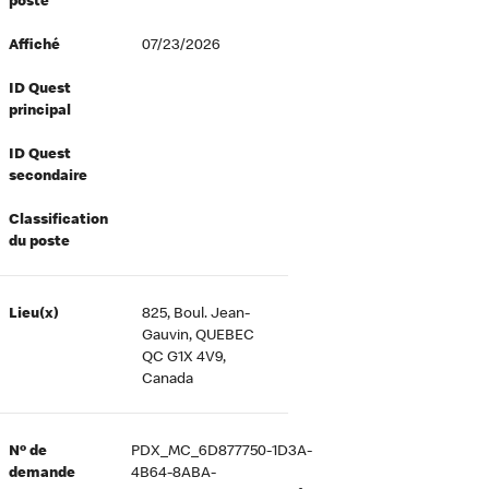
poste
Affiché
07/23/2026
ID Quest
principal
ID Quest
secondaire
Classification
du poste
Lieu(x)
825, Boul. Jean-
Gauvin, QUEBEC
QC G1X 4V9,
Canada
Nº de
PDX_MC_6D877750-1D3A-
demande
4B64-8ABA-