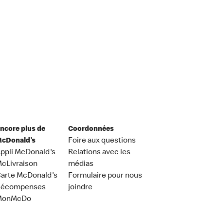
ncore plus de
Coordonnées
cDonald’s
Foire aux questions
ppli McDonald's
Relations avec les
cLivraison
médias
arte McDonald's
Formulaire pour nous
Récompenses
joindre
MonMcDo