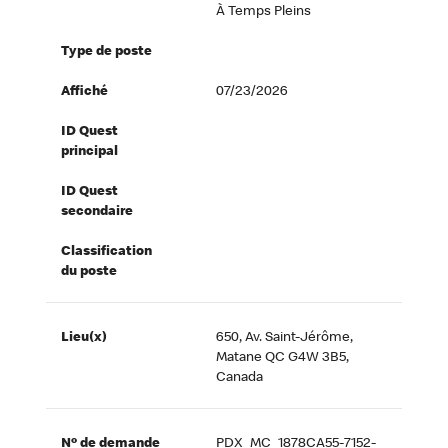
À Temps Pleins
Type de poste
Affiché
07/23/2026
ID Quest
principal
ID Quest
secondaire
Classification
du poste
Lieu(x)
650, Av. Saint-Jérôme,
Matane QC G4W 3B5,
Canada
Nº de demande
PDX_MC_1878CA55-7152-