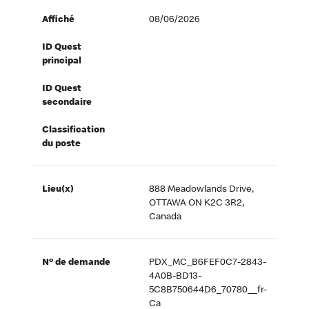
Affiché
08/06/2026
ID Quest
principal
ID Quest
secondaire
Classification
du poste
Lieu(x)
888 Meadowlands Drive,
OTTAWA ON K2C 3R2,
Canada
Nº de demande
PDX_MC_B6FEF0C7-2843-
4A0B-BD13-
5C8B750644D6_70780__fr-
Ca