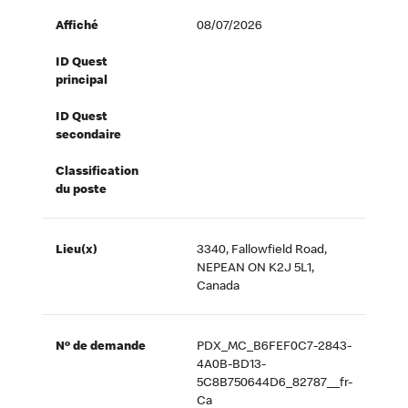
Affiché
08/07/2026
ID Quest
principal
ID Quest
secondaire
Classification
du poste
Lieu(x)
3340, Fallowfield Road,
NEPEAN ON K2J 5L1,
Canada
Nº de demande
PDX_MC_B6FEF0C7-2843-
4A0B-BD13-
5C8B750644D6_82787__fr-
Ca