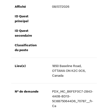
Affiché
08/07/2026
ID Quest
principal
ID Quest
secondaire
Classification
du poste
Lieu(x)
1850 Baseline Road,
OTTAWA ON K2C 0C6,
Canada
Nº de demande
PDX_MC_B6FEF0C7-2843-
4A0B-BD13-
5C8B750644D6_70787__fr-
Ca