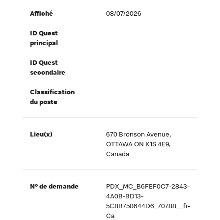
Affiché
08/07/2026
ID Quest
principal
ID Quest
secondaire
Classification
du poste
Lieu(x)
670 Bronson Avenue,
OTTAWA ON K1S 4E9,
Canada
Nº de demande
PDX_MC_B6FEF0C7-2843-
4A0B-BD13-
5C8B750644D6_70788__fr-
Ca