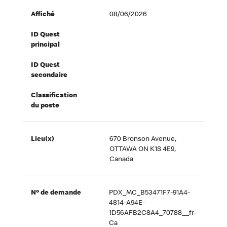
Affiché
08/06/2026
ID Quest
principal
ID Quest
secondaire
Classification
du poste
Lieu(x)
670 Bronson Avenue,
OTTAWA ON K1S 4E9,
Canada
Nº de demande
PDX_MC_B53471F7-91A4-
4814-A94E-
1D56AFB2C8A4_70788__fr-
Ca