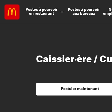
Postes à
pourvoir
Postes à
pourvoir
N
en restaurant
aux bureaux
emp
Caissier·ère / C
Postuler maintenant