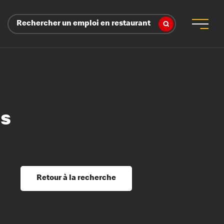
Rechercher un emploi en restaurant
ns
 d’employeur
s sociaux, récompenses et reconnaissance
é
ssage et perfectionnement
s du savoir
Retour à la recherche