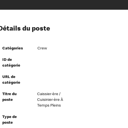
ion à l’égard de nos employés
Détails du poste
ipes directeurs
 équité et inclusion
Catégories
Crew
vers le succès
écurité au travail
ID de
catégorie
dements
URL de
catégorie
Titre du
Caissier·ère /
poste
Cuisinier·ère À
Temps Pleins
Type de
poste