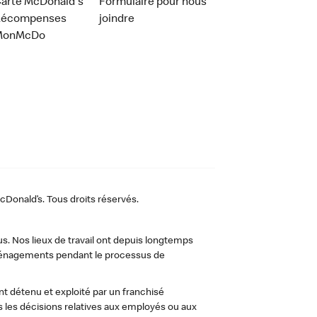
arte McDonald's
Formulaire pour nous
Récompenses
joindre
MonMcDo
Donald’s. Tous droits réservés.
us. Nos lieux de travail ont depuis longtemps
 aménagements pendant le processus de
t détenu et exploité par un franchisé
les décisions relatives aux employés ou aux