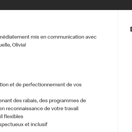
Notre vis
Nos princ
mmédiatement mis en communication avec
Valeurs
lle, Olivia!
Diversité,
En route 
Santé et s
Accommo
tion et de perfectionnement de vos
enant des rabais, des programmes de
en reconnaissance de votre travail
l flexibles
espectueux et inclusif