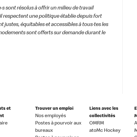
 sont résolus à offrir un milieu de travail
ail respectent une politique établie depuis fort
 justes, équitables et accessibles à tous·tes les
modements sont offerts sur demande durant le
nts et
Trouver un emploi
Liens avec les
E
nt
Nos employés
collectivités
M
aire
Postes à pourvoir aux
OMRM
A
bureaux
atoMc Hockey
M