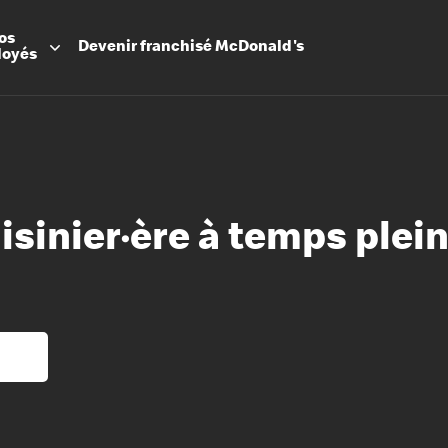
os
Devenir
franchisé
McDonald's
loyés
uisinier·ère à temps plei
Promesse
Avantage
Flexibilit
Apprenti
Les Arche