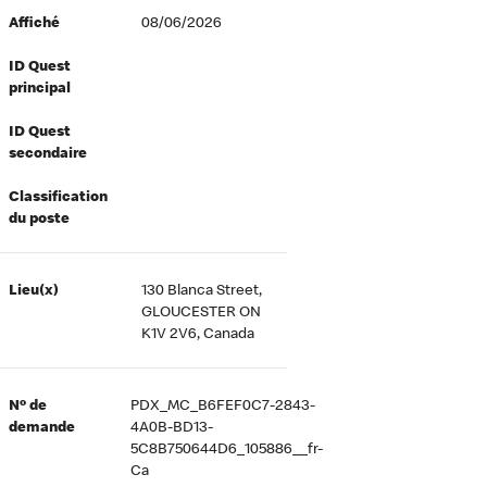
Affiché
08/06/2026
ID Quest
principal
ID Quest
secondaire
Classification
du poste
Lieu(x)
130 Blanca Street,
GLOUCESTER ON
K1V 2V6, Canada
Nº de
PDX_MC_B6FEF0C7-2843-
demande
4A0B-BD13-
5C8B750644D6_105886__fr-
Ca