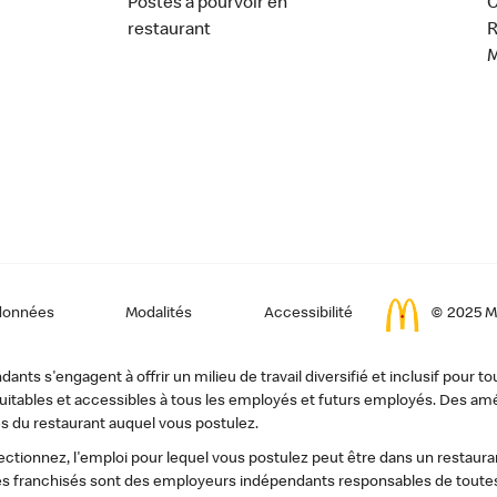
Postes à pourvoir en
C
restaurant
données
Modalités
Accessibilité
© 2025 Mc
ts s'engagent à offrir un milieu de travail diversifié et inclusif pour to
, équitables et accessibles à tous les employés et futurs employés. Des
s du restaurant auquel vous postulez.
tionnez, l'emploi pour lequel vous postulez peut être dans un restauran
s franchisés sont des employeurs indépendants responsables de toutes 