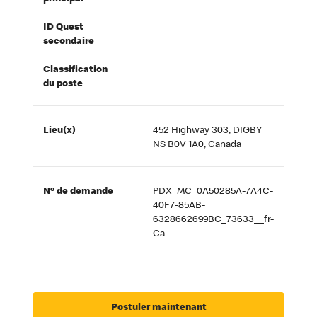
ID Quest
secondaire
Classification
du poste
Lieu(x)
452 Highway 303, DIGBY
NS B0V 1A0, Canada
Nº de demande
PDX_MC_0A50285A-7A4C-
40F7-85AB-
6328662699BC_73633__fr-
Ca
Postuler maintenant