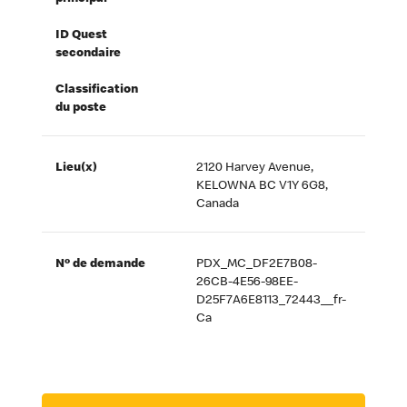
ID Quest
secondaire
Classification
du poste
Lieu(x)
2120 Harvey Avenue,
KELOWNA BC V1Y 6G8,
Canada
Nº de demande
PDX_MC_DF2E7B08-
26CB-4E56-98EE-
D25F7A6E8113_72443__fr-
Ca