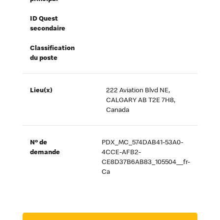
ID Quest
secondaire
Classification
du poste
Lieu(x)
222 Aviation Blvd NE,
CALGARY AB T2E 7H8,
Canada
Nº de
PDX_MC_574DAB41-53A0-
demande
4CCE-AFB2-
CE8D37B6AB83_105504__fr-
Ca