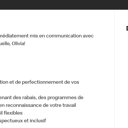
Notre vis
Nos princ
mmédiatement mis en communication avec
Valeurs
lle, Olivia!
Diversité,
En route 
Santé et s
Accommo
tion et de perfectionnement de vos
enant des rabais, des programmes de
en reconnaissance de votre travail
l flexibles
espectueux et inclusif