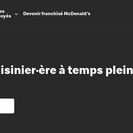
os
Devenir
franchisé
McDonald's
loyés
uisinier·ère à temps plei
Promesse
Avantage
Flexibilit
Apprenti
Les Arche