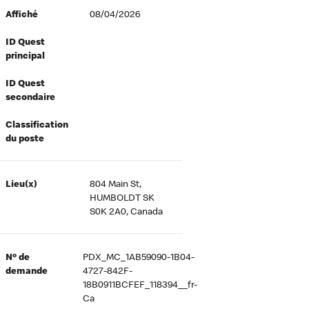
Affiché
08/04/2026
ID Quest
principal
ID Quest
secondaire
Classification
du poste
Lieu(x)
804 Main St,
HUMBOLDT SK
S0K 2A0, Canada
Nº de
PDX_MC_1AB59090-1B04-
demande
4727-842F-
18B0911BCFEF_118394__fr-
Ca