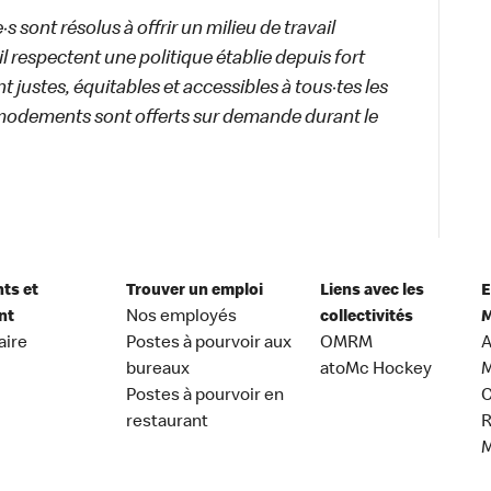
 sont résolus à offrir un milieu de travail
ail respectent une politique établie depuis fort
 justes, équitables et accessibles à tous·tes les
modements sont offerts sur demande durant le
nts et
Trouver un emploi
Liens avec les
E
nt
Nos employés
collectivités
M
aire
Postes à pourvoir aux
OMRM
A
bureaux
atoMc Hockey
M
Postes à pourvoir en
C
restaurant