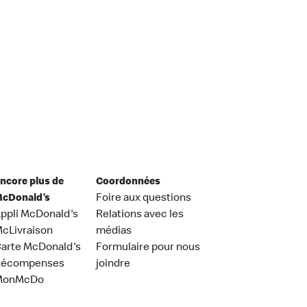
ncore plus de
Coordonnées
cDonald’s
Foire aux questions
ppli McDonald's
Relations avec les
cLivraison
médias
arte McDonald's
Formulaire pour nous
Récompenses
joindre
MonMcDo