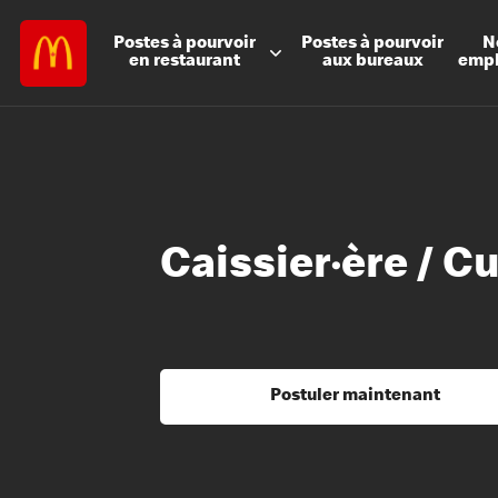
Postes à
pourvoir
Postes à
pourvoir
N
en restaurant
aux bureaux
emp
Caissier·ère / C
Postuler maintenant