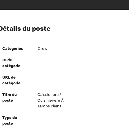
ion à l’égard de nos employés
Détails du poste
ipes directeurs
 équité et inclusion
Catégories
Crew
vers le succès
écurité au travail
ID de
catégorie
dements
URL de
catégorie
Titre du
Caissier·ère /
poste
Cuisinier·ère À
Temps Pleins
Type de
poste