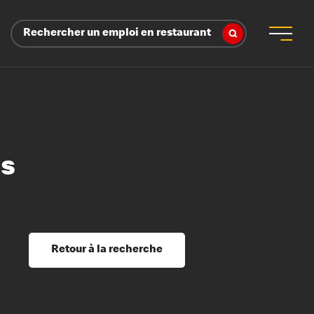
Rechercher un emploi en restaurant
ns
 d’employeur
s sociaux, récompenses et reconnaissance
é
ssage et perfectionnement
s du savoir
Retour à la recherche