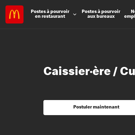
Postes à
pourvoir
Postes à
pourvoir
N
en restaurant
aux bureaux
emp
Caissier·ère / C
Postuler maintenant