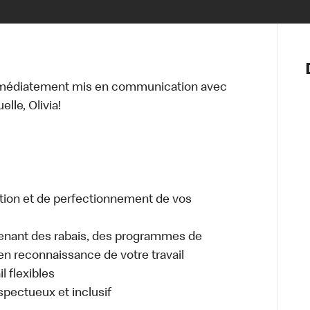
Notre vis
Nos princ
mmédiatement mis en communication avec
Valeurs
lle, Olivia!
Diversité,
En route 
Santé et s
Accommo
tion et de perfectionnement de vos
enant des rabais, des programmes de
en reconnaissance de votre travail
l flexibles
espectueux et inclusif