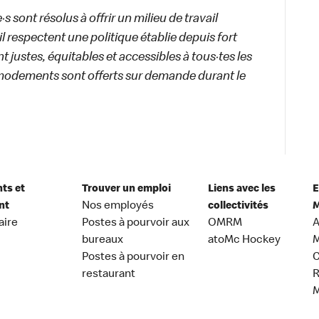
 sont résolus à offrir un milieu de travail
ail respectent une politique établie depuis fort
 justes, équitables et accessibles à tous·tes les
modements sont offerts sur demande durant le
nts et
Trouver un emploi
Liens avec les
E
nt
Nos employés
collectivités
M
aire
Postes à pourvoir aux
OMRM
A
bureaux
atoMc Hockey
M
Postes à pourvoir en
C
restaurant