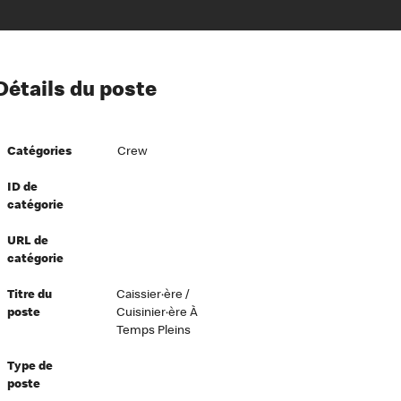
ion à l’égard de nos employés
Détails du poste
ipes directeurs
 équité et inclusion
Catégories
Crew
vers le succès
écurité au travail
ID de
catégorie
dements
URL de
catégorie
Titre du
Caissier·ère /
poste
Cuisinier·ère À
Temps Pleins
Type de
poste