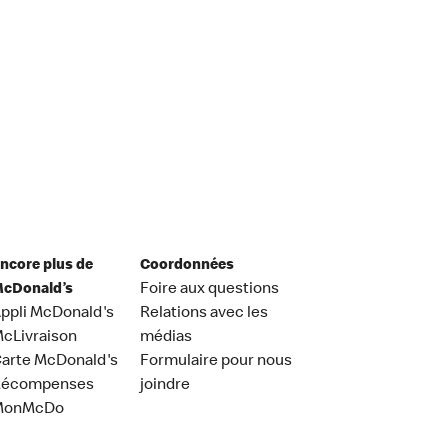
ncore plus de
Coordonnées
cDonald’s
Foire aux questions
ppli McDonald's
Relations avec les
cLivraison
médias
arte McDonald's
Formulaire pour nous
Récompenses
joindre
MonMcDo