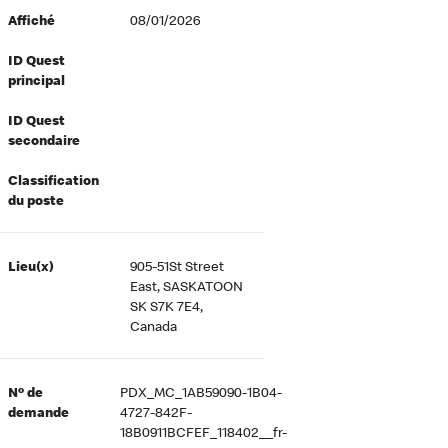
Affiché
08/01/2026
ID Quest
principal
ID Quest
secondaire
Classification
du poste
Lieu(x)
905-51St Street
East, SASKATOON
SK S7K 7E4,
Canada
Nº de
PDX_MC_1AB59090-1B04-
demande
4727-842F-
18B0911BCFEF_118402__fr-