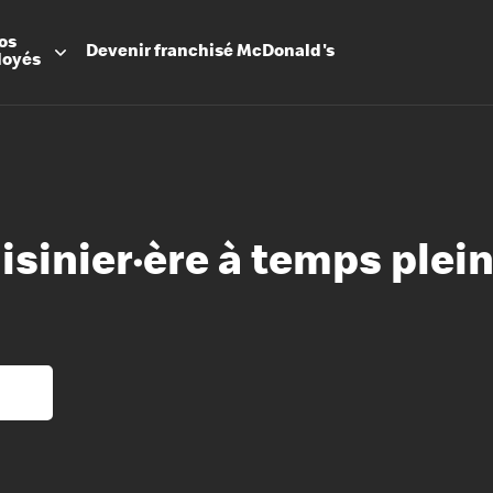
os
Devenir
franchisé
McDonald's
loyés
uisinier·ère à temps plei
Promesse
Avantage
Flexibilit
Apprenti
Les Arche