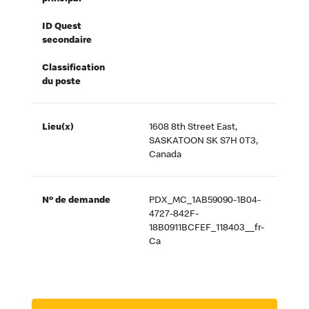
ID Quest
secondaire
Classification
du poste
Lieu(x)
1608 8th Street East,
SASKATOON SK S7H 0T3,
Canada
Nº de demande
PDX_MC_1AB59090-1B04-
4727-842F-
18B0911BCFEF_118403__fr-
Ca