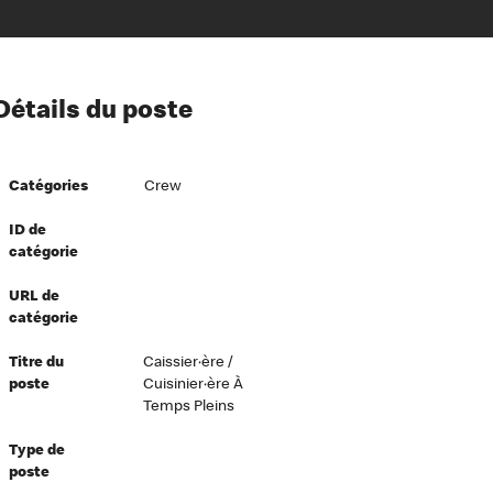
ion à l’égard de nos employés
Détails du poste
ipes directeurs
 équité et inclusion
Catégories
Crew
vers le succès
écurité au travail
ID de
catégorie
dements
URL de
catégorie
Titre du
Caissier·ère /
poste
Cuisinier·ère À
Temps Pleins
Type de
poste