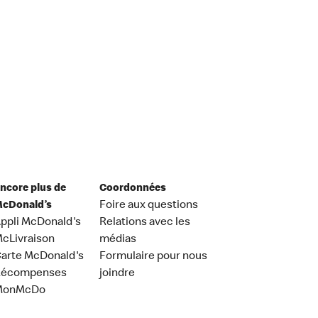
ncore plus de
Coordonnées
cDonald’s
Foire aux questions
ppli McDonald's
Relations avec les
cLivraison
médias
arte McDonald's
Formulaire pour nous
Récompenses
joindre
MonMcDo