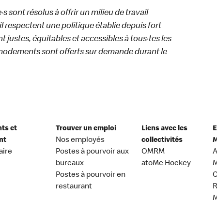
 sont résolus à offrir un milieu de travail
ail respectent une politique établie depuis fort
 justes, équitables et accessibles à tous·tes les
modements sont offerts sur demande durant le
nts et
Trouver un emploi
Liens avec les
E
nt
Nos employés
collectivités
M
aire
Postes à pourvoir aux
OMRM
A
bureaux
atoMc Hockey
M
Postes à pourvoir en
C
restaurant