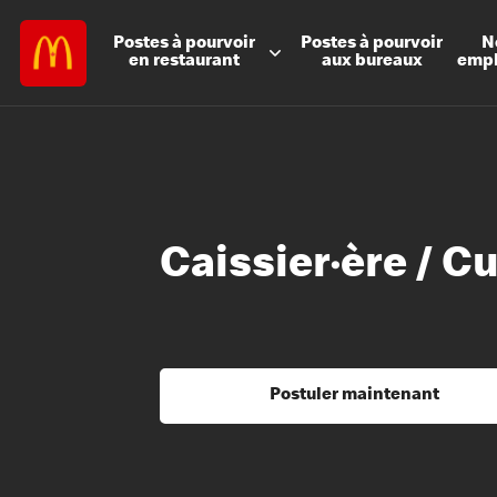
Postes à
pourvoir
Postes à
pourvoir
N
en restaurant
aux bureaux
emp
Caissier·ère / C
Postuler maintenant