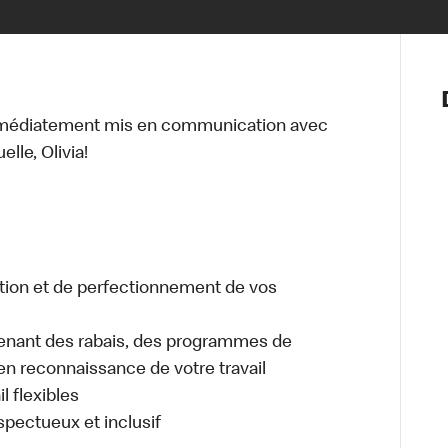
Notre vis
Nos princ
mmédiatement mis en communication avec
Valeurs
lle, Olivia!
Diversité,
En route 
Santé et s
Accommo
tion et de perfectionnement de vos
enant des rabais, des programmes de
en reconnaissance de votre travail
l flexibles
espectueux et inclusif