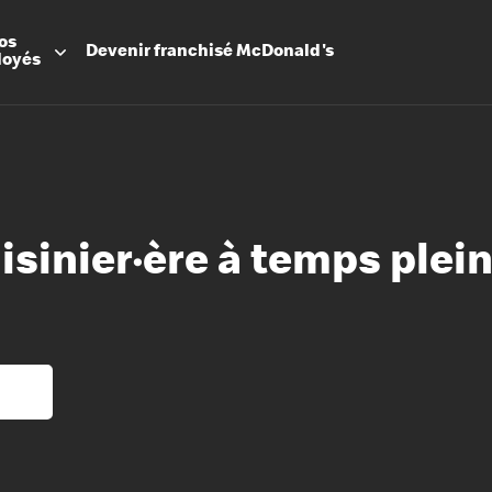
os
Devenir
franchisé
McDonald's
loyés
uisinier·ère à temps plei
Promesse
Avantage
Flexibilit
Apprenti
Les Arche