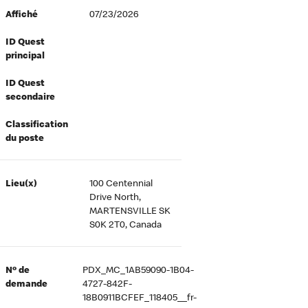
Affiché
07/23/2026
ID Quest
principal
ID Quest
secondaire
Classification
du poste
Lieu(x)
100 Centennial
Drive North,
MARTENSVILLE SK
S0K 2T0, Canada
Nº de
PDX_MC_1AB59090-1B04-
demande
4727-842F-
18B0911BCFEF_118405__fr-