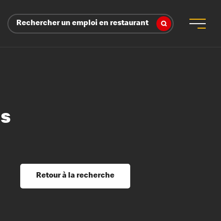
Rechercher un emploi en restaurant
ns
 d’employeur
s sociaux, récompenses et reconnaissance
é
ssage et perfectionnement
s du savoir
Retour à la recherche