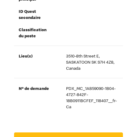
ID Quest
secondaire
Classification
du poste
Lieu(x)
3510-8th Street E,
SASKATOON SK S7H 4Z8,
Canada
Nº de demande
PDX_MC_1AB59090-1B04-
4727-842F-
18B0911BCFEF_118407__fr-
Ca