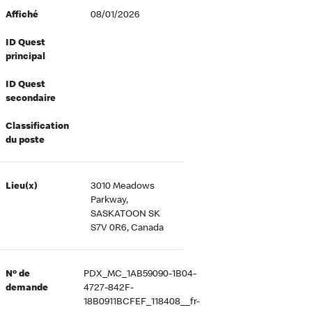
Affiché
08/01/2026
ID Quest
principal
ID Quest
secondaire
Classification
du poste
Lieu(x)
3010 Meadows
Parkway,
SASKATOON SK
S7V 0R6, Canada
Nº de
PDX_MC_1AB59090-1B04-
demande
4727-842F-
18B0911BCFEF_118408__fr-