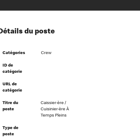
ion à l’égard de nos employés
Détails du poste
ipes directeurs
 équité et inclusion
Catégories
Crew
vers le succès
écurité au travail
ID de
catégorie
dements
URL de
catégorie
Titre du
Caissier·ère /
poste
Cuisinier·ère À
Temps Pleins
Type de
poste