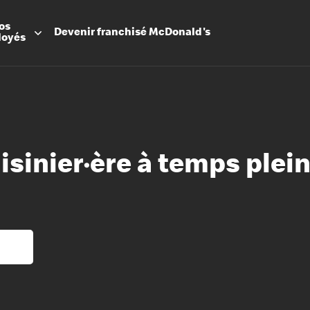
os
Devenir
franchisé
McDonald's
loyés
uisinier·ère à temps plei
Promesse
Avantage
Flexibilit
Apprenti
Les Arche