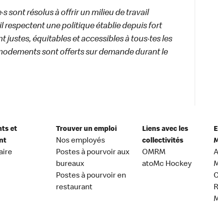
 sont résolus à offrir un milieu de travail
ail respectent une politique établie depuis fort
 justes, équitables et accessibles à tous·tes les
modements sont offerts sur demande durant le
nts et
Trouver un emploi
Liens avec les
E
nt
Nos employés
collectivités
M
aire
Postes à pourvoir aux
OMRM
A
bureaux
atoMc Hockey
M
Postes à pourvoir en
C
restaurant