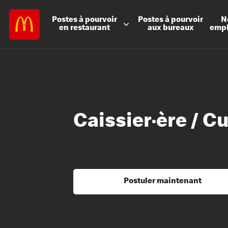
Postes à
pourvoir
Postes à
pourvoir
N
en restaurant
aux bureaux
emp
Caissier·ère / C
Postuler maintenant