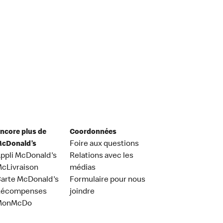
ncore plus de
Coordonnées
cDonald’s
Foire aux questions
ppli McDonald's
Relations avec les
cLivraison
médias
arte McDonald's
Formulaire pour nous
Récompenses
joindre
MonMcDo