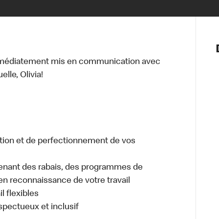
Notre vis
Nos princ
mmédiatement mis en communication avec
Valeurs
lle, Olivia!
Diversité,
En route 
Santé et s
Accommo
tion et de perfectionnement de vos
enant des rabais, des programmes de
en reconnaissance de votre travail
l flexibles
espectueux et inclusif