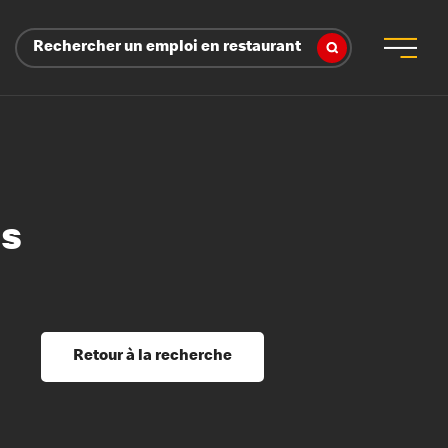
Rechercher un emploi en restaurant
ns
 d’employeur
s sociaux, récompenses et reconnaissance
é
ssage et perfectionnement
s du savoir
Retour à la recherche