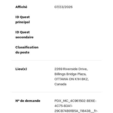
Affiché
07/23/2026
ID Quest
principal
ID Quest
secondaire
Classification
du poste
Lieu(x)
2269 Riverside Drive,
Billings Bridge Plaza,
OTTAWA ON K1H 8K2,
Canada
Nº de demande
PDX_MC_4C961502-BE6E-
4C75-83A1-
29CB74B91B5A_118438__fr-