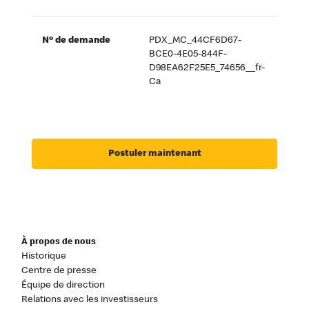
Nº de demande
PDX_MC_44CF6D67-
BCE0-4E05-844F-
D98EA62F25E5_74656__fr-
Ca
Postuler maintenant
À propos de nous
Historique
Centre de presse
Équipe de direction
Relations avec les investisseurs