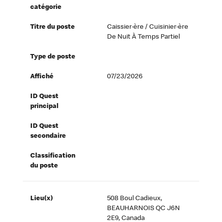
catégorie
Titre du poste
Caissier·ère / Cuisinier·ère
De Nuit À Temps Partiel
Type de poste
Affiché
07/23/2026
ID Quest
principal
ID Quest
secondaire
Classification
du poste
Lieu(x)
508 Boul Cadieux,
BEAUHARNOIS QC J6N
2E9, Canada