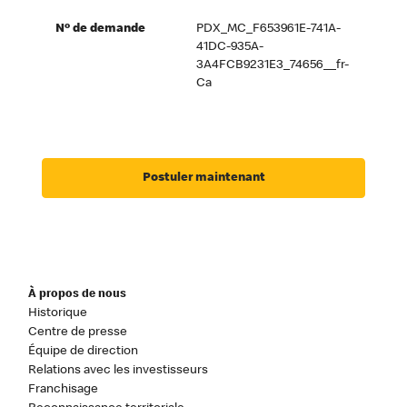
Nº de demande
PDX_MC_F653961E-741A-
41DC-935A-
3A4FCB9231E3_74656__fr-
Ca
Postuler maintenant
À propos de nous
Historique
Centre de presse
Équipe de direction
Relations avec les investisseurs
Franchisage