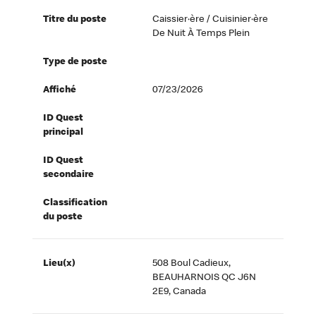
Titre du poste
Caissier·ère / Cuisinier·ère
De Nuit À Temps Plein
Type de poste
Affiché
07/23/2026
ID Quest
principal
ID Quest
secondaire
Classification
du poste
Lieu(x)
508 Boul Cadieux,
BEAUHARNOIS QC J6N
2E9, Canada