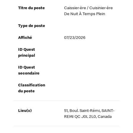
Titre du poste
Caissier·ère / Cuisinier·ère
De Nuit À Temps Plein
Type de poste
Affiché
07/23/2026
ID Quest
principal
ID Quest
secondaire
Classification
du poste
Lieu(x)
51, Boul. Saint-Rémi, SAINT-
REMI QC J0L 2L0, Canada