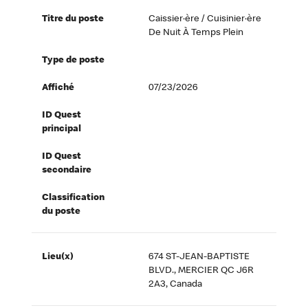
Titre du poste
Caissier·ère / Cuisinier·ère
De Nuit À Temps Plein
Type de poste
Affiché
07/23/2026
ID Quest
principal
ID Quest
secondaire
Classification
du poste
Lieu(x)
674 ST-JEAN-BAPTISTE
BLVD., MERCIER QC J6R
2A3, Canada