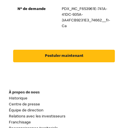
Nº de demande
PDX_MC_F653961E-741A-
41DC-935A-
3A4FCB9231E3_74662__fr-
Ca
Postuler maintenant
À propos de nous
Historique
Centre de presse
Équipe de direction
Relations avec les investisseurs
Franchisage