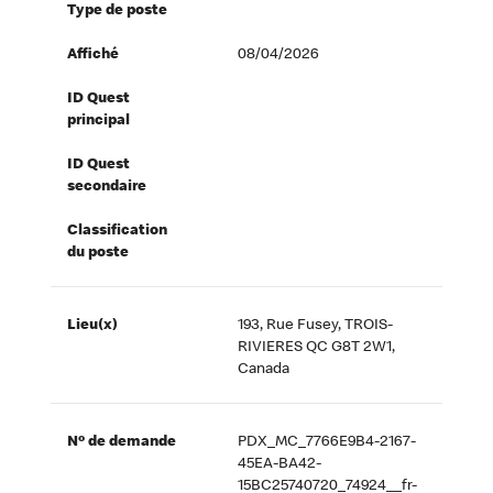
Type de poste
Affiché
08/04/2026
ID Quest
principal
ID Quest
secondaire
Classification
du poste
Lieu(x)
193, Rue Fusey, TROIS-
RIVIERES QC G8T 2W1,
Canada
Nº de demande
PDX_MC_7766E9B4-2167-
45EA-BA42-
15BC25740720_74924__fr-