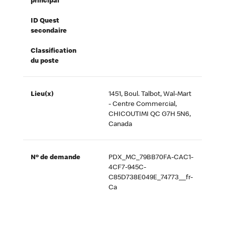
principal
ID Quest
secondaire
Classification
du poste
Lieu(x)
1451, Boul. Talbot, Wal-Mart
- Centre Commercial,
CHICOUTIMI QC G7H 5N6,
Canada
Nº de demande
PDX_MC_79BB70FA-CAC1-
4CF7-945C-
C85D738E049E_74773__fr-
Ca