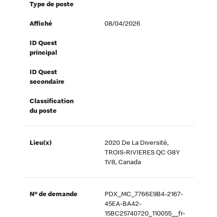
Type de poste
Affiché
08/04/2026
ID Quest
principal
ID Quest
secondaire
Classification
du poste
Lieu(x)
2020 De La Diversité,
TROIS-RIVIERES QC G8Y
1V8, Canada
Nº de demande
PDX_MC_7766E9B4-2167-
45EA-BA42-
15BC25740720_110055__fr-