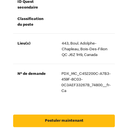
ID Quest
secondaire
Classification
du poste
Lieu(x)
443, Boul. Adolphe-
Chapleau, Bois-Des-Filion
QC J6Z 1H9, Canada
Nº de demande
PDX_MC_C452200C-A7B3-
459F-8C03-
0C3AEF33267B_74800__fr-
Ca
Postuler maintenant