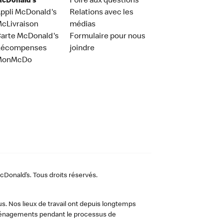
cDonald’s
Foire aux questions
ppli McDonald's
Relations avec les
cLivraison
médias
arte McDonald's
Formulaire pour nous
Récompenses
joindre
MonMcDo
Donald’s. Tous droits réservés.
us. Nos lieux de travail ont depuis longtemps
 aménagements pendant le processus de