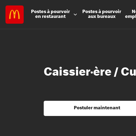
Postes à
pourvoir
Postes à
pourvoir
N
en restaurant
aux bureaux
emp
Caissier·ère / Cu
Postuler maintenant