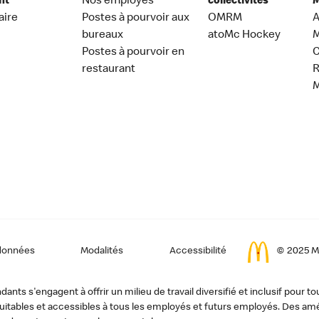
nt
Nos employés
collectivités
M
aire
Postes à pourvoir aux
OMRM
A
bureaux
atoMc Hockey
M
Postes à pourvoir en
C
restaurant
données
Modalités
Accessibilité
© 2025 Mc
ts s'engagent à offrir un milieu de travail diversifié et inclusif pour to
, équitables et accessibles à tous les employés et futurs employés. Des