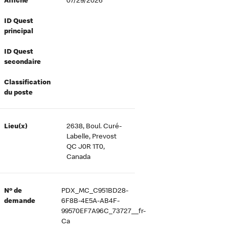
Affiché
07/29/2026
ID Quest
principal
ID Quest
secondaire
Classification
du poste
Lieu(x)
2638, Boul. Curé-
Labelle, Prevost
QC J0R 1T0,
Canada
Nº de
PDX_MC_C951BD28-
demande
6F8B-4E5A-AB4F-
99570EF7A96C_73727__fr-
Ca