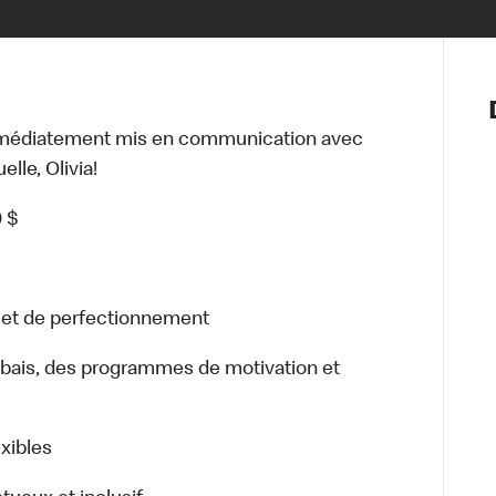
Notre vis
Nos princ
mmédiatement mis en communication avec
Valeurs
lle, Olivia!
Diversité,
En route 
0 $
Santé et s
Accommo
n et de perfectionnement
bais, des programmes de motivation et
.
exibles