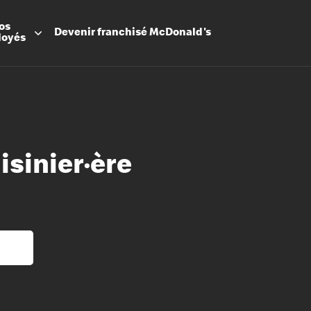
os
Devenir
franchisé
McDonald's
loyés
isinier·ère
Promesse
Avantage
Flexibilit
Apprenti
Les Arche