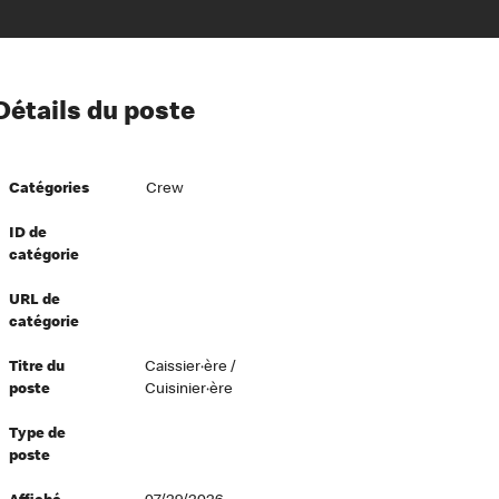
ion à l’égard de nos employés
Détails du poste
ipes directeurs
 équité et inclusion
Catégories
Crew
vers le succès
écurité au travail
ID de
catégorie
dements
URL de
catégorie
Titre du
Caissier·ère /
poste
Cuisinier·ère
Type de
poste