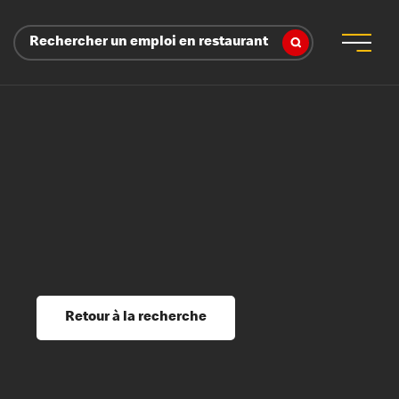
Rechercher un emploi en restaurant
 d’employeur
s sociaux, récompenses et reconnaissance
é
ssage et perfectionnement
s du savoir
Retour à la recherche