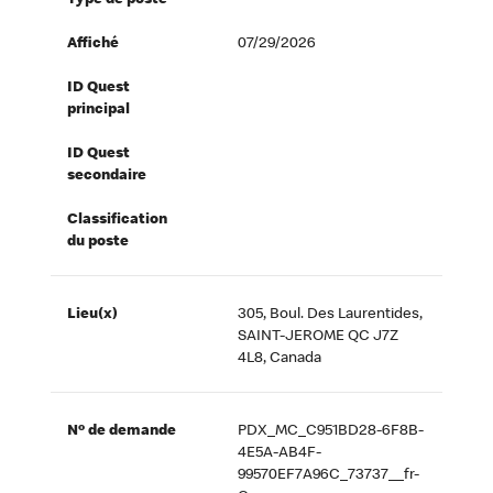
Type de poste
Affiché
07/29/2026
ID Quest
principal
ID Quest
secondaire
Classification
du poste
Lieu(x)
305, Boul. Des Laurentides,
SAINT-JEROME QC J7Z
4L8, Canada
Nº de demande
PDX_MC_C951BD28-6F8B-
4E5A-AB4F-
99570EF7A96C_73737__fr-