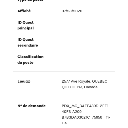
Type de poste
Affiché
07/23/2026
ID Quest
principal
ID Quest
secondaire
Classification
du poste
Lieu(x)
2577 Ave Royale, QUEBEC
QC G1C 1S3, Canada
Nº de demande
PDX_MC_BAFE439D-2FE1-
40F3-A209-
B7B3DA03021C_75956__fr-
Ca