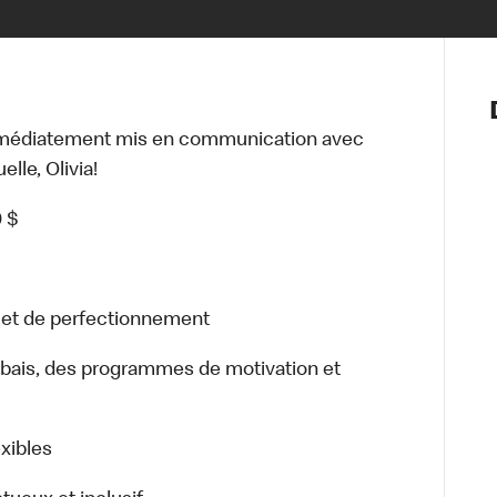
Notre vis
Nos princ
mmédiatement mis en communication avec
Valeurs
lle, Olivia!
Diversité,
En route 
0 $
Santé et s
Accommo
n et de perfectionnement
bais, des programmes de motivation et
.
exibles