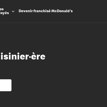
os
Devenir
franchisé
McDonald's
loyés
isinier·ère
Promesse
Avantage
Flexibilit
Apprenti
Les Arche