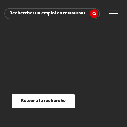
Rechercher un emploi en restaurant
 d’employeur
s sociaux, récompenses et reconnaissance
é
ssage et perfectionnement
s du savoir
Retour à la recherche