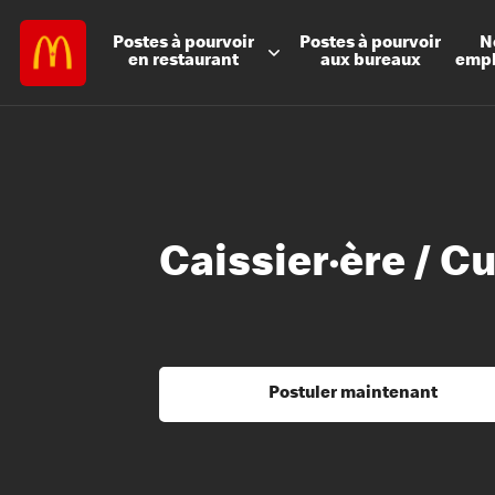
Postes à
pourvoir
Postes à
pourvoir
N
en restaurant
aux bureaux
emp
Caissier·ère / Cu
Postuler maintenant