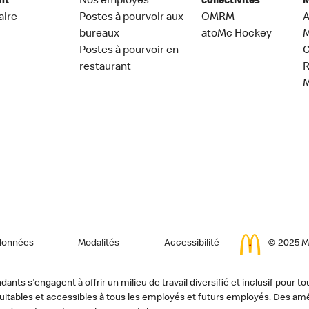
nt
Nos employés
collectivités
M
aire
Postes à pourvoir aux
OMRM
A
bureaux
atoMc Hockey
M
Postes à pourvoir en
C
restaurant
données
Modalités
Accessibilité
© 2025 Mc
ts s'engagent à offrir un milieu de travail diversifié et inclusif pour to
, équitables et accessibles à tous les employés et futurs employés. Des