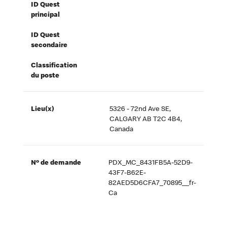
ID Quest
principal
ID Quest
secondaire
Classification
du poste
Lieu(x)
5326 - 72nd Ave SE,
CALGARY AB T2C 4B4,
Canada
Nº de demande
PDX_MC_8431FB5A-52D9-
43F7-B62E-
82AED5D6CFA7_70895__fr-
Ca