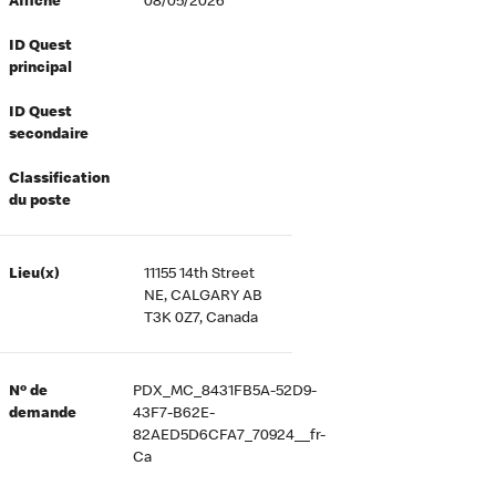
Affiché
08/05/2026
ID Quest
principal
ID Quest
secondaire
Classification
du poste
Lieu(x)
11155 14th Street
NE, CALGARY AB
T3K 0Z7, Canada
Nº de
PDX_MC_8431FB5A-52D9-
demande
43F7-B62E-
82AED5D6CFA7_70924__fr-
Ca