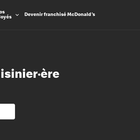
os
Devenir
franchisé
McDonald's
loyés
isinier·ère
Promesse
Avantage
Flexibilit
Apprenti
Les Arche