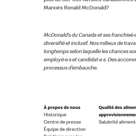
plus de 387 000 familles canadiennes 
Manoirs Ronald McDonald?
McDonald’s du Canada et ses franchisé·e·s
diversifié et inclusif. Nos milieux de trav
longtemps selon laquelle les chances sont
employé·e·s et candidat·e·s. Des accom
processus d’embauche.
À propos de nous
Qualité des alime
Historique
approvisionneme
Centre de presse
Salubrité aliment
Équipe de direction