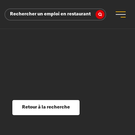
Rechercher un emploi en restaurant
 d’employeur
s sociaux, récompenses et reconnaissance
é
ssage et perfectionnement
s du savoir
Retour à la recherche