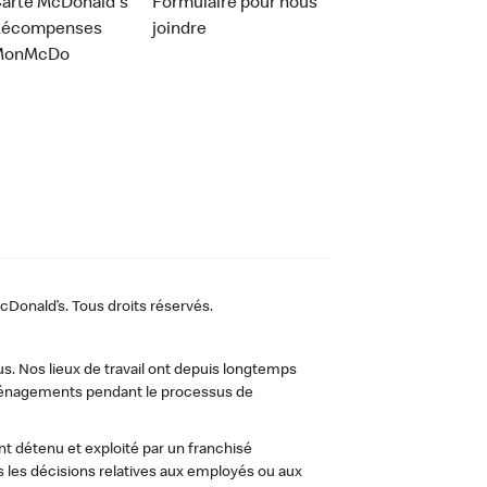
arte McDonald's
Formulaire pour nous
Récompenses
joindre
MonMcDo
Donald’s. Tous droits réservés.
us. Nos lieux de travail ont depuis longtemps
 aménagements pendant le processus de
t détenu et exploité par un franchisé
les décisions relatives aux employés ou aux