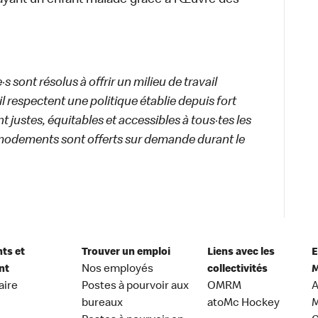
ayant un enfant malade grâce à l’Œuvre des
 sont résolus à offrir un milieu de travail
ail respectent une politique établie depuis fort
 justes, équitables et accessibles à tous·tes les
modements sont offerts sur demande durant le
nts et
Trouver un emploi
Liens avec les
E
nt
Nos employés
collectivités
M
aire
Postes à pourvoir aux
OMRM
A
bureaux
atoMc Hockey
M