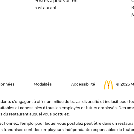
Postes à pourvoir en
C
restaurant
données
Modalités
Accessibilité
© 2025 Mc
ts s'engagent à offrir un milieu de travail diversifié et inclusif pour to
, équitables et accessibles à tous les employés et futurs employés. Des
s du restaurant auquel vous postulez.
tionnez, l'emploi pour lequel vous postulez peut être dans un restauran
s franchisés sont des employeurs indépendants responsables de toutes 