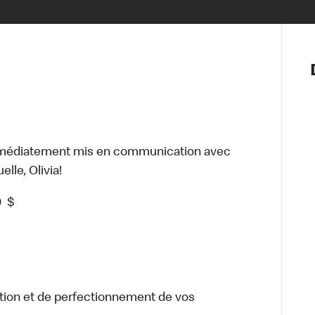
Notre vis
Nos princ
Valeurs
Diversité,
En route 
Santé et s
mmédiatement mis en communication avec
Accommo
lle, Olivia!
0
$
tion et de perfectionnement de vos