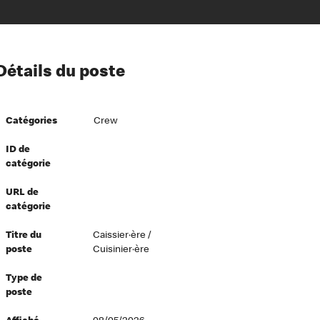
ion à l’égard de nos employés
Détails du poste
ipes directeurs
 équité et inclusion
Catégories
Crew
vers le succès
écurité au travail
ID de
catégorie
dements
URL de
catégorie
Titre du
Caissier·ère /
poste
Cuisinier·ère
Type de
poste