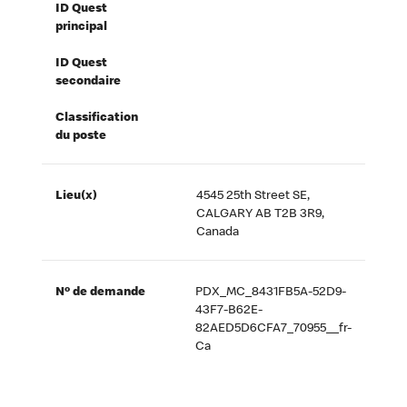
ID Quest
principal
ID Quest
secondaire
Classification
du poste
Lieu(x)
4545 25th Street SE,
CALGARY AB T2B 3R9,
Canada
Nº de demande
PDX_MC_8431FB5A-52D9-
43F7-B62E-
82AED5D6CFA7_70955__fr-
Ca