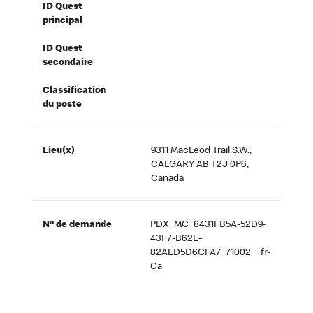
ID Quest
principal
ID Quest
secondaire
Classification
du poste
Lieu(x)
9311 MacLeod Trail S.W.,
CALGARY AB T2J 0P6,
Canada
Nº de demande
PDX_MC_8431FB5A-52D9-
43F7-B62E-
82AED5D6CFA7_71002__fr-
Ca