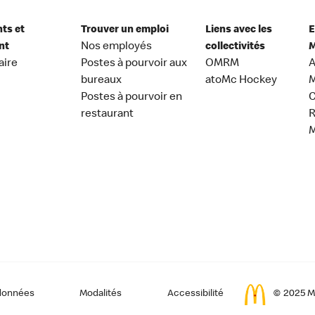
nts et
Trouver un emploi
Liens avec les
E
nt
Nos employés
collectivités
M
aire
Postes à pourvoir aux
OMRM
A
bureaux
atoMc Hockey
M
Postes à pourvoir en
C
restaurant
données
Modalités
Accessibilité
© 2025 Mc