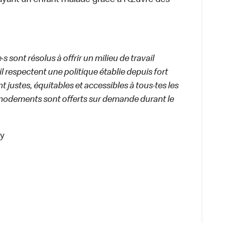
ayant un enfant malade grâce à l’Œuvre des
 sont résolus à offrir un milieu de travail
ail respectent une politique établie depuis fort
 justes, équitables et accessibles à tous·tes les
modements sont offerts sur demande durant le
cy