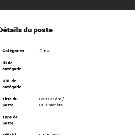
ion à l’égard de nos employés
Détails du poste
ipes directeurs
 équité et inclusion
Catégories
Crew
vers le succès
écurité au travail
ID de
catégorie
dements
URL de
catégorie
Titre du
Caissier·ère /
poste
Cuisinier·ère
Type de
poste