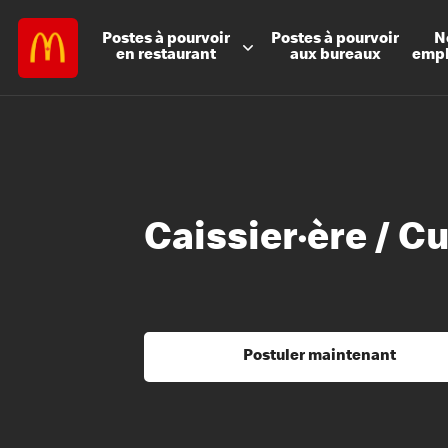
Postes à
pourvoir
Postes à
pourvoir
N
en restaurant
aux bureaux
emp
Caissier·ère / Cu
Postuler maintenant