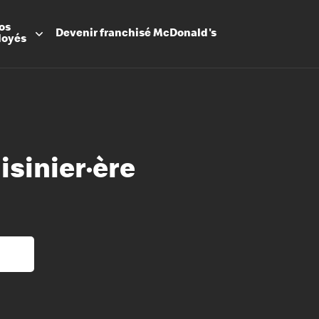
os
Devenir
franchisé
McDonald's
loyés
isinier·ère
Promesse
Avantage
Flexibilit
Apprenti
Les Arche