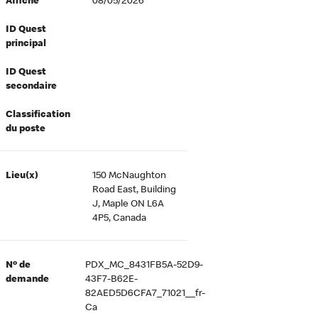
Affiché
08/05/2026
ID Quest
principal
ID Quest
secondaire
Classification
du poste
Lieu(x)
150 McNaughton
Road East, Building
J, Maple ON L6A
4P5, Canada
Nº de
PDX_MC_8431FB5A-52D9-
demande
43F7-B62E-
82AED5D6CFA7_71021__fr-
Ca