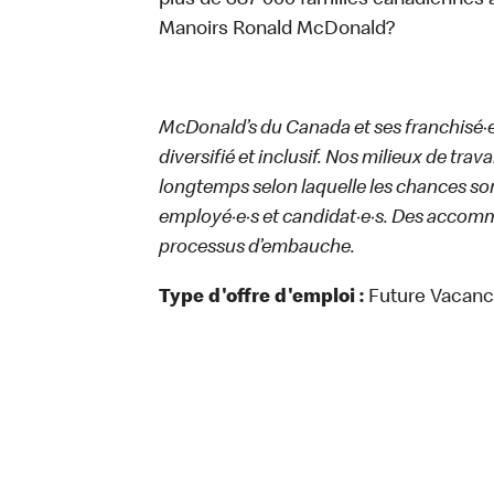
plus de 387 000 familles canadiennes 
Manoirs Ronald McDonald?
McDonald’s du Canada et ses franchisé·e·s
diversifié et inclusif. Nos milieux de trav
longtemps selon laquelle les chances sont
employé·e·s et candidat·e·s. Des accom
processus d’embauche.
Type d'offre d'emploi :
Future Vacan