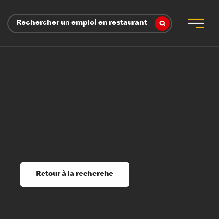
Rechercher un emploi en restaurant
 d’employeur
s sociaux, récompenses et reconnaissance
é
ssage et perfectionnement
s du savoir
Retour à la recherche