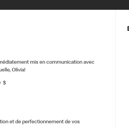
Notre vis
Nos princ
Valeurs
Diversité,
En route 
Santé et s
mmédiatement mis en communication avec
Accommo
lle, Olivia!
0
$
tion et de perfectionnement de vos