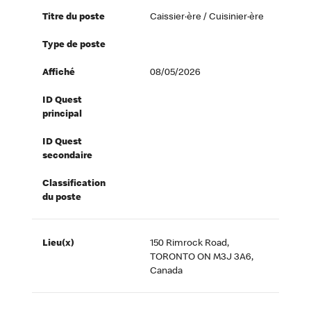
Titre du poste
Caissier·ère / Cuisinier·ère
Type de poste
Affiché
08/05/2026
ID Quest
principal
ID Quest
secondaire
Classification
du poste
Lieu(x)
150 Rimrock Road,
TORONTO ON M3J 3A6,
Canada