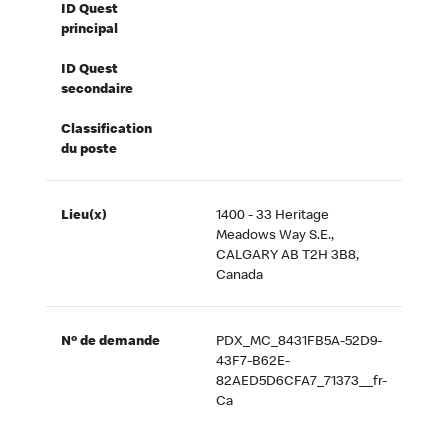
ID Quest
principal
ID Quest
secondaire
Classification
du poste
Lieu(x)
1400 - 33 Heritage
Meadows Way S.E.,
CALGARY AB T2H 3B8,
Canada
Nº de demande
PDX_MC_8431FB5A-52D9-
43F7-B62E-
82AED5D6CFA7_71373__fr-
Ca