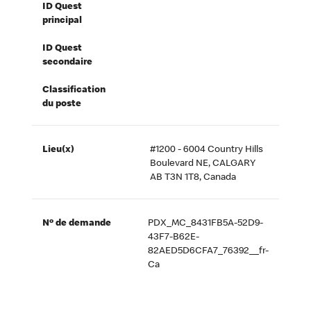
ID Quest
principal
ID Quest
secondaire
Classification
du poste
Lieu(x)
#1200 - 6004 Country Hills
Boulevard NE, CALGARY
AB T3N 1T8, Canada
Nº de demande
PDX_MC_8431FB5A-52D9-
43F7-B62E-
82AED5D6CFA7_76392__fr-
Ca